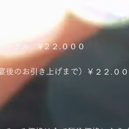
ステ ¥８.８００
日リハーサル ¥２２.０００
長（宴後のお引き上げまで）￥２２.０