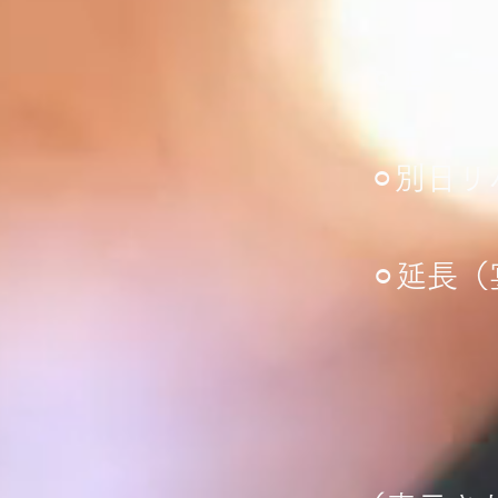
​⚪︎エク
​⚪︎別
​⚪︎延