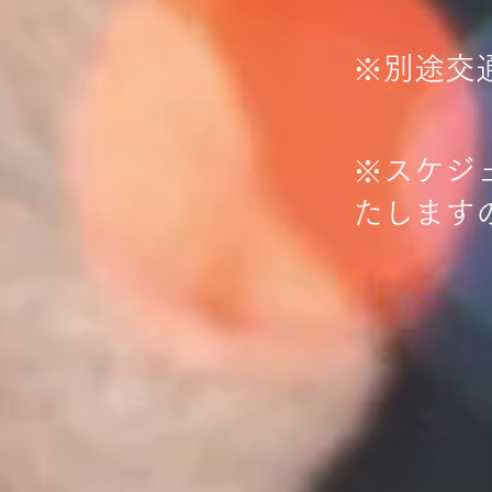
​※別途
​※スケ
たします