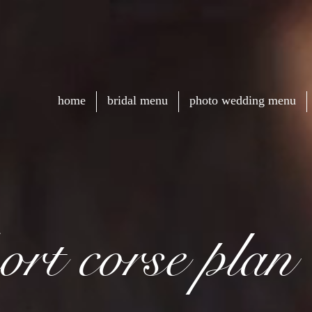
home
bridal menu
photo wedding menu
ort corse plan