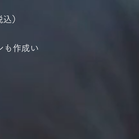
税込）
ンも作成い
。