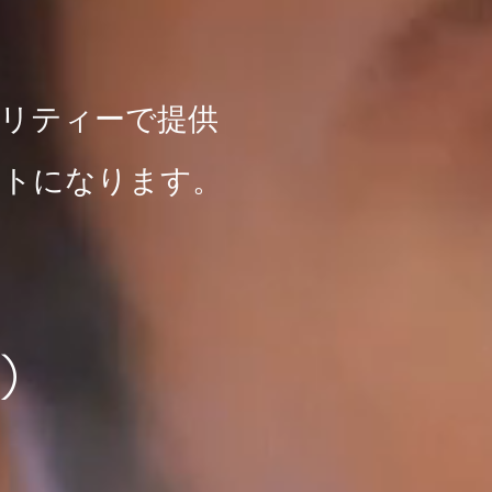
リティーで提供
ートになります。
込）