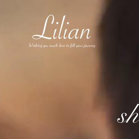
Wishing you much love to fill your journey
sh