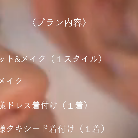
​〈プラン内容〉
アセット&メイク（１スタイル）
ディメイク
新婦様ドレス着付け（１着）
新郎様タキシード着付け（１着）