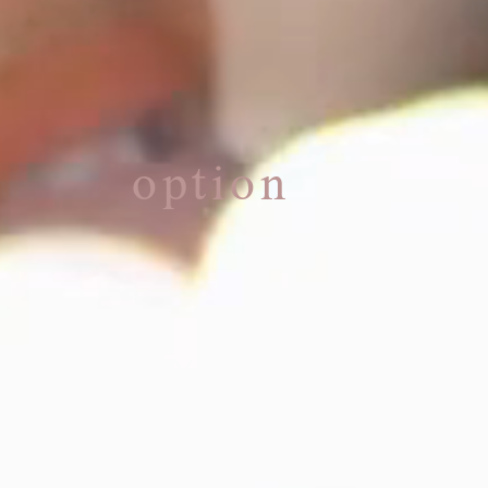
option
様ヘアセット ¥５.５００
様メイク ¥５.５００