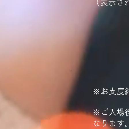
​（表示
​※お支
※ご入場
なります